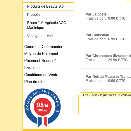
Produits de Beauté Bio
Par La poste
Propolis
Frais de port :
0.00 € TTC
Rhum J.M. Agricole AOC
Martinique
Par Colissimo
Vinaigre de Miel
Frais de port :
6.99 € TTC
Comment Commander
Moyen de Paiement
Par Chronopost (livraison 
Frais de port :
29.90 € TTC
Paiement Sécurisé
Livraison
Conditions de Vente
Par Retrait Magasin (Nanc
Frais de port :
0.00 € TTC
Plan du site
Les 3 derniers produits que vous a
9.5
/10
2103 avis