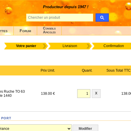
Producteur depuis 1947 !
Conseils
ttes
Forum
Apicoles
Votre panier
Livraison
Confirmation
Prix Unit.
Quant.
Sous Total TTC
es Ruche TO 63
X
138.00 €
138.0
de 1440
 port