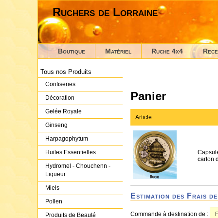
Ruchers de Lorraine
Boutique
Matériel
Ruche 4x4
Rece
Tous nos Produits
Confiseries
Panier
Décoration
Gelée Royale
Article
Ginseng
Harpagophytum
Capsul
Huiles Essentielles
carton 
Hydromel - Chouchenn -
Liqueur
Miels
Estimation des Frais de
Pollen
Commande à destination de :
Produits de Beauté