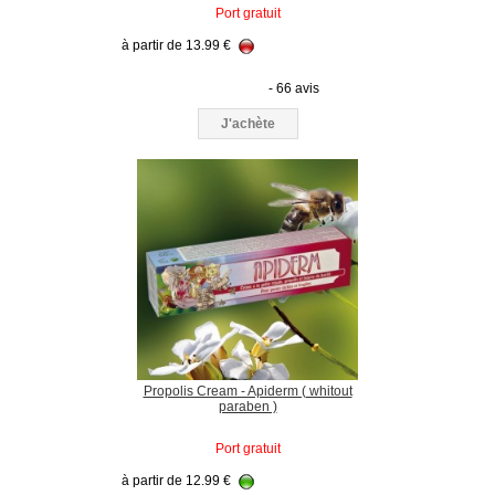
Port gratuit
à partir de
13.99
€
- 66 avis
J'achète
Propolis Cream - Apiderm ( whitout
paraben )
Port gratuit
à partir de
12.99
€