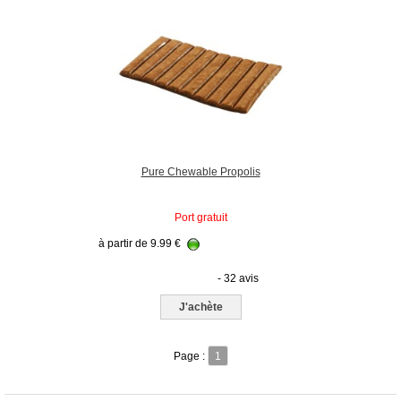
Pure Chewable Propolis
Port gratuit
à partir de
9.99
€
- 32 avis
J'achète
Page :
1