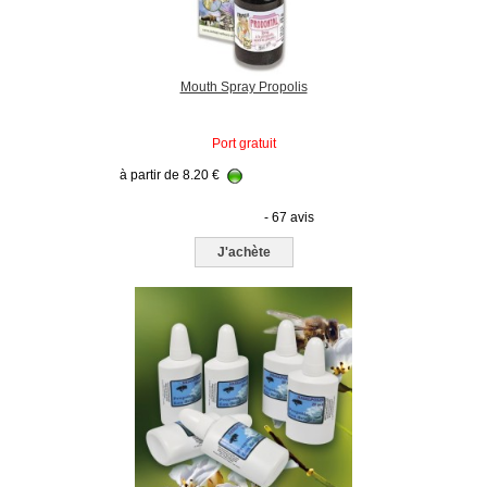
Mouth Spray Propolis
Port gratuit
à partir de
8.20
€
- 67 avis
J'achète