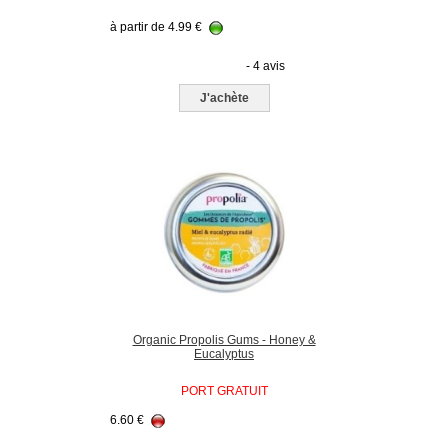
à partir de
4.99
€
- 4 avis
J'achète
Organic Propolis Gums - Honey &
Eucalyptus
PORT GRATUIT
6.60
€