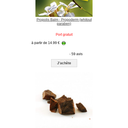
Propolis Balm - Propoderm (whitout
paraben)
Port gratuit
à partir de
14.99
€
- 59 avis
J'achète