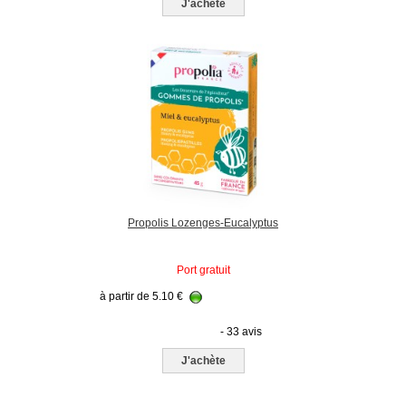
J'achète
Propolis Lozenges-Eucalyptus
Port gratuit
à partir de
5.10
€
- 33 avis
J'achète