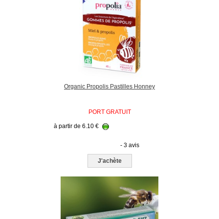
Organic Propolis Pastilles Honney
PORT GRATUIT
à partir de
6.10
€
- 3 avis
J'achète