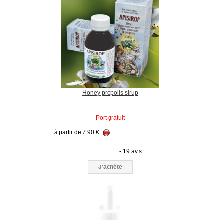
Honey propolis sirup
Port gratuit
à partir de
7.90
€
- 19 avis
J'achète