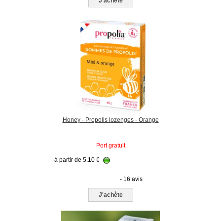
J'achète
Honey - Propolis lozenges - Orange
Port gratuit
à partir de
5.10
€
- 16 avis
J'achète