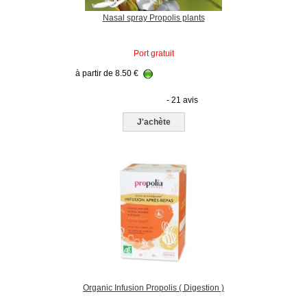
Nasal spray Propolis plants
Port gratuit
à partir de
8.50
€
- 21 avis
J'achète
Organic Infusion Propolis ( Digestion )