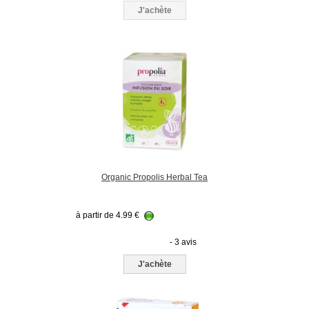
J'achète
Organic Propolis Herbal Tea
à partir de
4.99
€
- 3 avis
J'achète