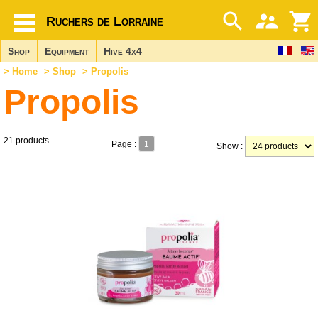
Ruchers de Lorraine
Shop
Equipment
Hive 4x4
>
Home
>
Shop
> Propolis
Propolis
21 products
Page :
1
Show :