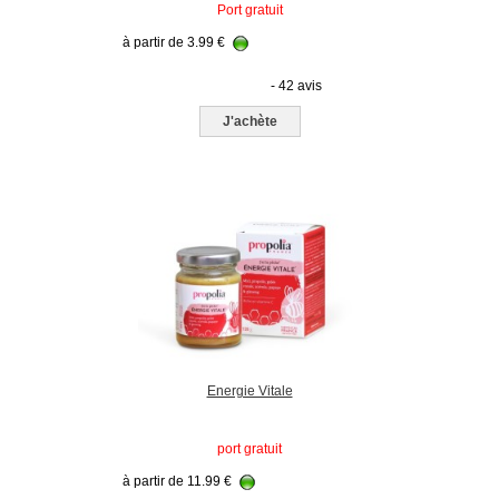
Port gratuit
à partir de
3.99
€
- 42 avis
J'achète
Energie Vitale
port gratuit
à partir de
11.99
€