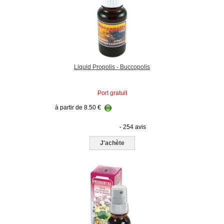
Liquid Propolis - Buccopolis
Port gratuit
à partir de
8.50
€
- 254 avis
J'achète