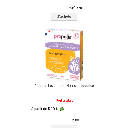
- 24 avis
J'achète
Propolis Lozenges - Honey - Liquorice
Port gratuit
à partir de
5.10
€
- 6 avis