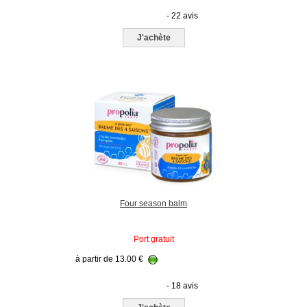
- 22 avis
J'achète
Four season balm
Port gratuit
à partir de
13.00
€
- 18 avis