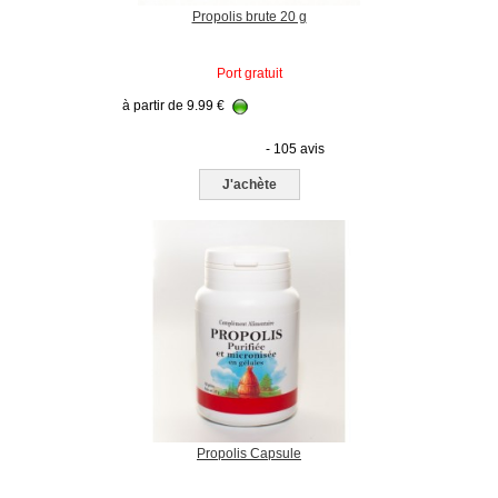
Propolis brute 20 g
Port gratuit
à partir de
9.99
€
- 105 avis
J'achète
Propolis Capsule