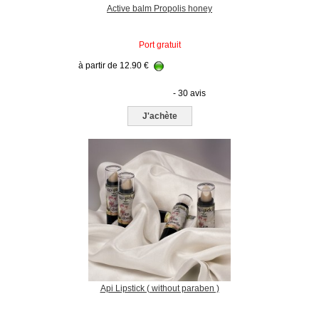
Active balm Propolis honey
Port gratuit
à partir de
12.90
€
- 30 avis
J'achète
Api Lipstick ( without paraben )