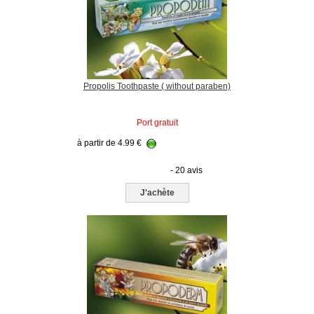
Propolis Toothpaste ( without paraben)
Port gratuit
à partir de
4.99
€
- 20 avis
J'achète