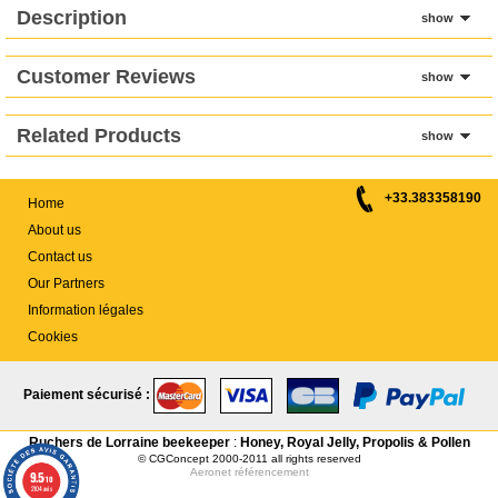
Description
show
Customer Reviews
show
Related Products
show
+33.383358190
Home
About us
Contact us
Our Partners
Information légales
Cookies
Paiement sécurisé :
Ruchers de Lorraine beekeeper
:
Honey, Royal Jelly, Propolis & Pollen
© CGConcept 2000-2011 all rights reserved
Aeronet
référencement
9.5
/10
2104 avis