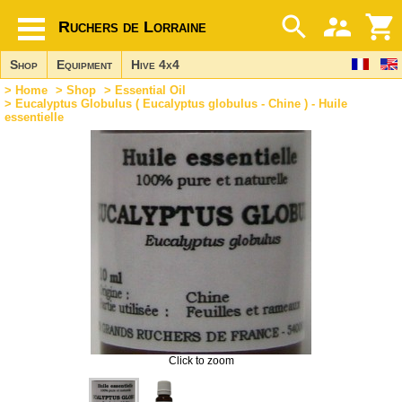
Ruchers de Lorraine
Shop
Equipment
Hive 4x4
>
Home
>
Shop
>
Essential Oil
> Eucalyptus Globulus ( Eucalyptus globulus - Chine ) - Huile
essentielle
Click to zoom