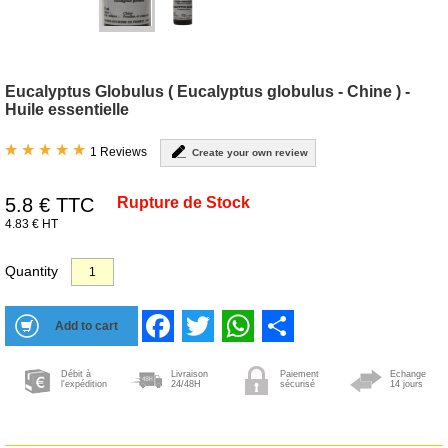
Eucalyptus Globulus ( Eucalyptus globulus - Chine ) -
Huile essentielle
1 Reviews
Create your own review
5.8
€ TTC
Rupture de Stock
4.83 € HT
Quantity
Facebook
Twitter
WhatsApp
Share
Débit à
Livraison
Paiement
Echange
l'expédition
24/48H
sécurisé
14 jours