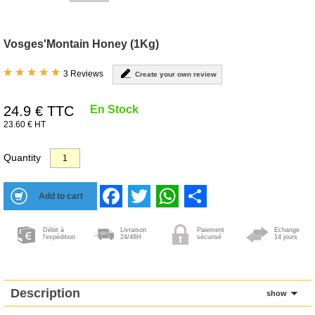
Vosges'Montain Honey (1Kg)
3 Reviews
Create your own review
24.9
€ TTC
En Stock
23.60 € HT
Quantity
Facebook
Twitter
WhatsApp
Share
Débit à
Livraison
Paiement
Echange
l'expédition
24/48H
sécurisé
14 jours
Description
show