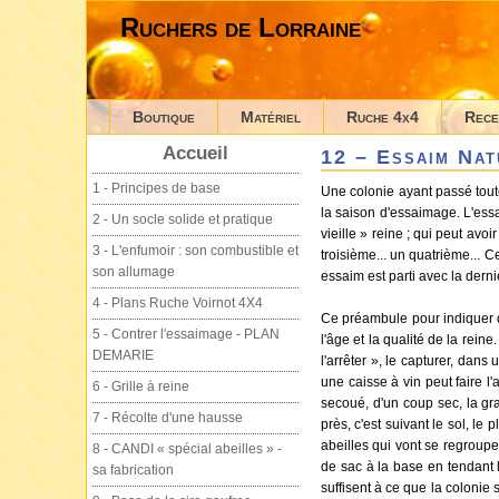
Ruchers de Lorraine
Boutique
Matériel
Ruche 4x4
Rece
Accueil
12 – Essaim Nat
1 - Principes de base
Une colonie ayant passé tout
la saison d'essaimage. L'essa
2 - Un socle solide et pratique
vieille » reine ; qui peut avo
3 - L'enfumoir : son combustible et
troisième... un quatrième... 
son allumage
essaim est parti avec la derni
4 - Plans Ruche Voirnot 4X4
Ce préambule pour indiquer qu
5 - Contrer l'essaimage - PLAN
l'âge et la qualité de la rein
DEMARIE
l'arrêter », le capturer, dan
une caisse à vin peut faire l'
6 - Grille à reine
secoué, d'un coup sec, la gra
7 - Récolte d'une hausse
près, c'est suivant le sol, le
abeilles qui vont se regrouper
8 - CANDI « spécial abeilles » -
de sac à la base en tendant l
sa fabrication
suffisent à ce que la colonie