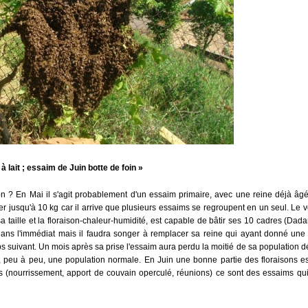
 lait ; essaim de Juin botte de foin »
on ? En Mai il s'agit probablement d'un essaim primaire, avec une reine déjà âg
ler jusqu'à 10 kg car il arrive que plusieurs essaims se regroupent en un seul. Le
sa taille et la floraison-chaleur-humidité, est capable de bâtir ses 10 cadres (D
dans l'immédiat mais il faudra songer à remplacer sa reine qui ayant donné une
s suivant. Un mois après sa prise l'essaim aura perdu la moitié de sa population déc
, peu à peu, une population normale. En Juin une bonne partie des floraisons est
s (nourrissement, apport de couvain operculé, réunions) ce sont des essaims qui