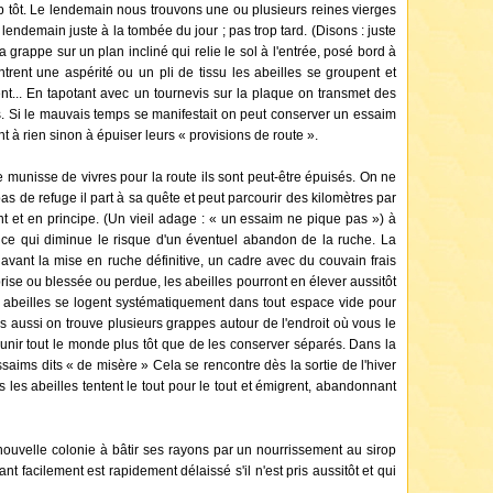
rop tôt. Le lendemain nous trouvons une ou plusieurs reines vierges
 lendemain juste à la tombée du jour ; pas trop tard. (Disons : juste
a grappe sur un plan incliné qui relie le sol à l'entrée, posé bord à
rent une aspérité ou un pli de tissu les abeilles se groupent et
t... En tapotant avec un tournevis sur la plaque on transmet des
s. Si le mauvais temps se manifestait on peut conserver un essaim
t à rien sinon à épuiser leurs « provisions de route ».
munisse de vivres pour la route ils sont peut-être épuisés. On ne
pas de refuge il part à sa quête et peut parcourir des kilomètres par
t et en principe. (Un vieil adage : « un essaim ne pique pas ») à
 ce qui diminue le risque d'un éventuel abandon de la ruche. La
 avant la mise en ruche définitive, un cadre avec du couvain frais
é prise ou blessée ou perdue, les abeilles pourront en élever aussitôt
s abeilles se logent systématiquement dans tout espace vide pour
is aussi on trouve plusieurs grappes autour de l'endroit où vous le
réunir tout le monde plus tôt que de les conserver séparés. Dans la
 essaims dits « de misère » Cela se rencontre dès la sortie de l'hiver
s les abeilles tentent le tout pour le tout et émigrent, abandonnant
e nouvelle colonie à bâtir ses rayons par un nourrissement au sirop
 facilement est rapidement délaissé s'il n'est pris aussitôt et qui