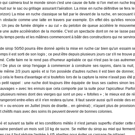
 ce qui calmera tout le monde sinon c'est une cause de fuite si l'on met en ruche t
uit sur le sac ou grillage assurant l'aération. La mise en ruche définitive se fera le
horizon) La mise en ruche classique se fait par le devant de la ruche, en secouant l
 obstacle comme une latte en travers par exemple. En effet dès qu'elles rencont
e. Un peu de fumée dirigée « au cul » du peloton de queue accélère le mouvemen
re une autre accélération de la montée. C'est un spectacle dont on ne se lasse pa
t du temps perdu et les mâtines commencent à bâtir des constructions qui ne serviron
de sirop 50/50 pourra être donné après la mise en ruche car bien qu'un essaim se 
ps il est sorti de son logis ; ce peut être depuis plusieurs jours car s'il ne trouve 
amé. Cette faim ne le rend pas d'humeur agréable ce qui n'est pas le cas autremen
 ! De plus ce sirop l'engage à commencer à construire ses rayons, dans la nuit,
le même 2/3 jours après et si l'on possède d'autres ruches il est bien de donner,
s) cela le fixera d'avantage et si toutefois lors de la capture la reine n'avait pas ét
 petit rappel : une ruche doit toujours être équipée de tous ses cadres sinon le
sauvages » avec les ennuis que cela comporte par la suite pour l'apiculteur. Parfo
 plusieurs reines dont des vierges qui sont un peu « fofolles » ; le mieux est de 
rrangeront entre-elles et il n'en restera qu'une. Il faut savoir aussi qu'il existe des
i » ou encore en Juillet (mois de disette... en général) ; n'ayant plus de provision
ont chétifs mais avec des soins ils peuvent devenir de bonnes colonies.
 et suivant sa taille et les conditions météo il n'est jamais superflu d'aider cett
ine pendant un mois soit 10 kg de sucre. Se méfier du sirop au miel qui fermentant
les cas il faut réduire l'entrée à 4/5 abeilles pour éviter un carnage (le pillage).