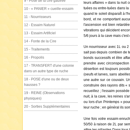
9 - Pose de la cire gaufree
leurs affaires » dans la nuit
tuées ou entre-tuées dans la n
10 - « PANIER » cueille-essaim
quand le soleil disparaît à l'
11 - Nourrisseurs
bord, et ne comportant aucun
l'ascension est bien retardé
12 - Essaim Naturel
vibrations qui décident enco
13 - Essaim Artificiel
5/6 jours à la cave mais c'es
14 - Fonte de la Cire
Un nourrisseur avec 1L ou 2 
15 - Traitements
sait pas depuis combien de tem
16 - Propolis
bonds successifs et être aff
prendre avec circonspection
17 - TRANSFERT d'une colonie
désertion est toujours possib
dans un autre type de ruche
(oeufs et larves, sans abeille
18 - POSE d'une ou de deux
une autre sur ce couvain. Un
hausses ?
construire des rayons dits « 
recueillez ; l'essaim possède
19 - REINE (Observations
nuit, à la cave, les reines s'a
physiques)
ou lors d'un Printemps « pourr
20 - Sorties Supplémentaires
leur ruche ; en général ils s
Une fois votre essaim enruché
50/50 à raison de 2L par sema
attire les pillardes.Dans tous 