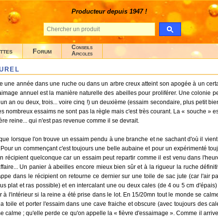
Producteur depuis 1947 !
Conseils
ttes
Forum
Apicoles
urel
e une année dans une ruche ou dans un arbre creux atteint son apogée à un certain
image annuel est la manière naturelle des abeilles pour proliférer. Une colonie pe
ir un an ou deux, trois... voire cinq !) un deuxième (essaim secondaire, plus petit 
Ces nombreux essaims ne sont pas la règle mais c'est très courant. La « souche » es
ère reine... qui n'est pas revenue comme il se devrait.
e lorsque l'on trouve un essaim pendu à une branche et ne sachant d'où il vient, 
e. Pour un commençant c'est toujours une belle aubaine et pour un expérimenté toujour
s un récipient quelconque car un essaim peut repartir comme il est venu dans l'heure
affaire... Un panier à abeilles encore mieux bien sûr et à la rigueur la ruche défin
ppe dans le récipient on retourne ce dernier sur une toile de sac jute (car l'air p
 plus plat et ras possible) et en intercalant une ou deux cales (de 4 ou 5 cm d'épais)
 à l'intérieur si la reine a été prise dans le lot. En 15/20mn tout le monde se calme e
a toile et porter l'essaim dans une cave fraiche et obscure (avec toujours des cales
 se calme ; qu'elle perde ce qu'on appelle la « fièvre d'essaimage ». Comme il arriv