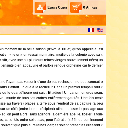
Espace Client
0
Article
 moment de la belle saison (d'Avril à Juillet) qu'on appelle aussi
ut en « jeter » un (essaim primaire, moitié de la colonie avec sa «
bien sûr, avec une ou plusieurs reines vierges nouvellement nées) un
t ensuite bien appauvrie et parfois rendue orpheline car le dernier
ne l'ayant pas vu sortir d'une de ses ruches, on ne peut connaître
s l' attrait ludique à le recueillir. Dans un premier temps il faut «
 ou le quart d'heure qui suit... Et adieu ! Un carton, un gros seau,
itive ; munie de tous ses cadres entièrement gaufrés. Une fois avoir
asse au travers) placée à terre sous l'endroit de sa capture (à peu
 sur un côté (entre toile et récipient) afin de laisser le passage aux
t l'on peut alors, sans attendre la dernière abeille, ficeler la toile
, cette fois entre sol et sac, pour l'aération). 24h de confinement
e souvent que plusieurs reines vierges soient présentes elles font «