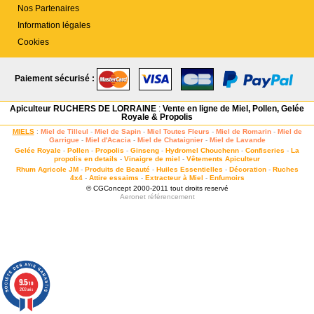
Nos Partenaires
Information légales
Cookies
Paiement sécurisé :
Apiculteur RUCHERS DE LORRAINE
:
Vente en ligne de Miel, Pollen, Gelée
Royale & Propolis
MIELS
:
Miel de Tilleul
-
Miel de Sapin
-
Miel Toutes Fleurs
-
Miel de Romarin
-
Miel de
Garrigue
-
Miel d'Acacia
-
Miel de Chataignier
-
Miel de Lavande
Gelée Royale
-
Pollen
-
Propolis
-
Ginseng
-
Hydromel Chouchenn
-
Confiseries
-
La
propolis en details
-
Vinaigre de miel
-
Vêtements Apiculteur
Rhum Agricole JM
-
Produits de Beauté
-
Huiles Essentielles
-
Décoration
-
Ruches
4x4
-
Attire essaims
-
Extracteur à Miel
-
Enfumoirs
© CGConcept 2000-2011 tout droits reservé
Aeronet
référencement
9.5
/10
2103 avis