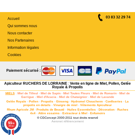
03 83 32 29 74
Accueil
Qui sommes nous
Nous contacter
Nos Partenaires
Information légales
Cookies
Paiement sécurisé :
Apiculteur RUCHERS DE LORRAINE
:
Vente en ligne de Miel, Pollen, Gelée
Royale & Propolis
MIELS
:
Miel de Tilleul
-
Miel de Sapin
-
Miel Toutes Fleurs
-
Miel de Romarin
-
Miel de
Garrigue
-
Miel d'Acacia
-
Miel de Chataignier
-
Miel de Lavande
Gelée Royale
-
Pollen
-
Propolis
-
Ginseng
-
Hydromel Chouchenn
-
Confiseries
-
La
propolis en details
-
Vinaigre de miel
-
Vêtements Apiculteur
Rhum Agricole JM
-
Produits de Beauté
-
Huiles Essentielles
-
Décoration
-
Ruches
4x4
-
Attire essaims
-
Extracteur à Miel
-
Enfumoirs
© CGConcept 2000-2011 tout droits reservé
Aeronet
référencement
9.5
/10
2104 avis