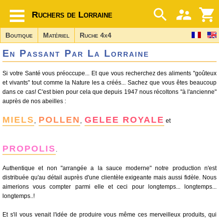
Ruchers de Lorraine
Boutique
Matériel
Ruche 4x4
En Passant Par La Lorraine
Si votre Santé vous préoccupe... Et que vous recherchez des aliments "goûteux
et vivants" tout comme la Nature les a créés... Sachez que vous êtes beaucoup
dans ce cas! C'est bien pour cela que depuis 1947 nous récoltons "à l'ancienne"
auprès de nos abeilles :
MIELS
POLLEN
GELEE ROYALE
,
,
et
PROPOLIS
.
Authentique et non "arrangée a la sauce moderne" notre production n'est
distribuée qu'au détail auprès d'une clientèle exigeante mais aussi fidèle. Nous
aimerions vous compter parmi elle et ceci pour longtemps... longtemps...
longtemps..!
Et s'il vous venait l'idée de produire vous même ces merveilleux produits, qui