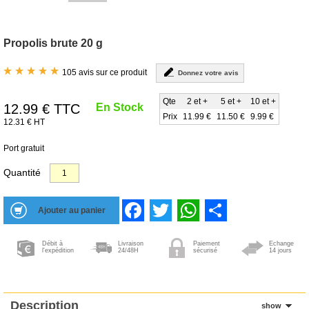
Propolis brute 20 g
105 avis sur ce produit
Donnez votre avis
Qte
2 et +
5 et +
10 et +
12.99
€ TTC
En Stock
Prix
11.99 €
11.50 €
9.99 €
12.31 € HT
Port gratuit
Quantité
Facebook
Twitter
WhatsApp
Share
Débit à
Livraison
Paiement
Echange
l'expédition
24/48H
sécurisé
14 jours
Description
show