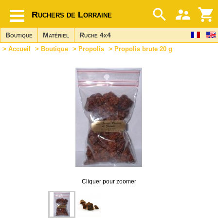
Ruchers de Lorraine
Boutique
Matériel
Ruche 4x4
>
Accueil
>
Boutique
>
Propolis
> Propolis brute 20 g
Cliquer pour zoomer