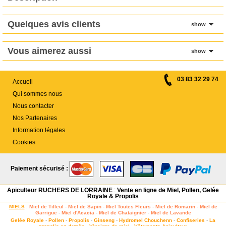
Quelques avis clients
show
Vous aimerez aussi
show
03 83 32 29 74
Accueil
Qui sommes nous
Nous contacter
Nos Partenaires
Information légales
Cookies
Paiement sécurisé :
Apiculteur RUCHERS DE LORRAINE
:
Vente en ligne de Miel, Pollen, Gelée
Royale & Propolis
MIELS
:
Miel de Tilleul
-
Miel de Sapin
-
Miel Toutes Fleurs
-
Miel de Romarin
-
Miel de
Garrigue
-
Miel d'Acacia
-
Miel de Chataignier
-
Miel de Lavande
Gelée Royale
-
Pollen
-
Propolis
-
Ginseng
-
Hydromel Chouchenn
-
Confiseries
-
La