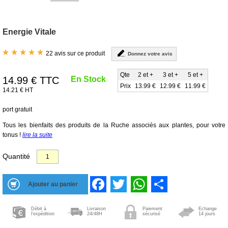
Energie Vitale
22 avis sur ce produit
Donnez votre avis
Qte
2 et +
3 et +
5 et +
14.99
€ TTC
En Stock
Prix
13.99 €
12.99 €
11.99 €
14.21 € HT
port gratuit
Tous les bienfaits des produits de la Ruche associés aux plantes, pour votre
tonus !
lire la suite
Quantité
Facebook
Twitter
WhatsApp
Share
Débit à
Livraison
Paiement
Echange
l'expédition
24/48H
sécurisé
14 jours