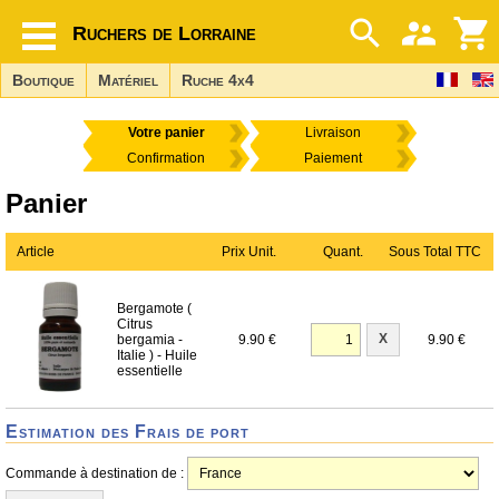
Ruchers de Lorraine
Boutique
Matériel
Ruche 4x4
Votre panier
Livraison
Confirmation
Paiement
Panier
Article
Prix Unit.
Quant.
Sous Total TTC
Bergamote (
Citrus
X
bergamia -
9.90 €
9.90 €
Italie ) - Huile
essentielle
Estimation des Frais de port
Commande à destination de :