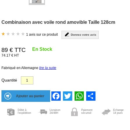
Combinaison avec voile rond amovible Taille 128cm
1 avis sur ce produit
Donnez votre avis
89
€ TTC
En Stock
74.17 € HT
Fabriqué en Allemagne
lire la suite
Quantité
Facebook
Twitter
WhatsApp
Share
Débit à
Livraison
Paiement
Echange
l'expédition
24/48H
sécurisé
14 jours