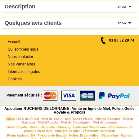
Description
show
Quelques avis clients
show
03 83 32 29 74
Accueil
Qui sommes nous
Nous contacter
Nos Partenaires
Information légales
Cookies
Paiement sécurisé :
Apiculteur RUCHERS DE LORRAINE
:
Vente en ligne de Miel, Pollen, Gelée
Royale & Propolis
MIELS
:
Miel de Tilleul
-
Miel de Sapin
-
Miel Toutes Fleurs
-
Miel de Romarin
-
Miel de
Garrigue
-
Miel d'Acacia
-
Miel de Chataignier
-
Miel de Lavande
Gelée Royale
-
Pollen
-
Propolis
-
Ginseng
-
Hydromel Chouchenn
-
Confiseries
-
La
propolis en details
-
Vinaigre de miel
-
Vêtements Apiculteur
Rhum Agricole JM
-
Produits de Beauté
-
Huiles Essentielles
-
Décoration
-
Ruches