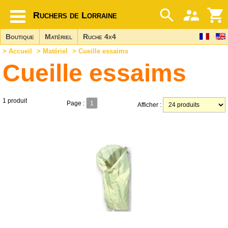
Ruchers de Lorraine
Boutique
Matériel
Ruche 4x4
>
Accueil
>
Matériel
> Cueille essaims
Cueille essaims
1 produit
Page :
1
Afficher :