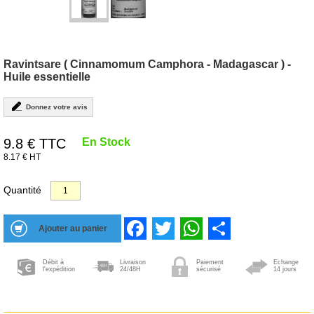
Ravintsare ( Cinnamomum Camphora - Madagascar ) -
Huile essentielle
Donnez votre avis
9.8
€ TTC
En Stock
8.17 € HT
Quantité
Facebook
Twitter
WhatsApp
Share
Débit à
Livraison
Paiement
Echange
l'expédition
24/48H
sécurisé
14 jours