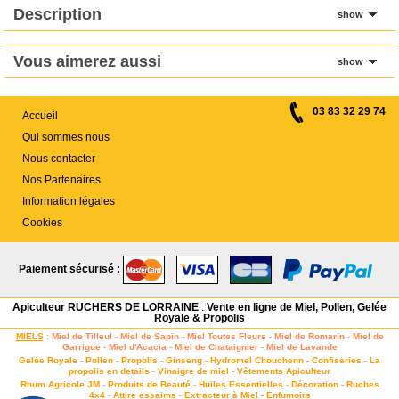
Description
show
Vous aimerez aussi
show
03 83 32 29 74
Accueil
Qui sommes nous
Nous contacter
Nos Partenaires
Information légales
Cookies
Paiement sécurisé :
Apiculteur RUCHERS DE LORRAINE
:
Vente en ligne de Miel, Pollen, Gelée
Royale & Propolis
MIELS
:
Miel de Tilleul
-
Miel de Sapin
-
Miel Toutes Fleurs
-
Miel de Romarin
-
Miel de
Garrigue
-
Miel d'Acacia
-
Miel de Chataignier
-
Miel de Lavande
Gelée Royale
-
Pollen
-
Propolis
-
Ginseng
-
Hydromel Chouchenn
-
Confiseries
-
La
propolis en details
-
Vinaigre de miel
-
Vêtements Apiculteur
Rhum Agricole JM
-
Produits de Beauté
-
Huiles Essentielles
-
Décoration
-
Ruches
4x4
-
Attire essaims
-
Extracteur à Miel
-
Enfumoirs