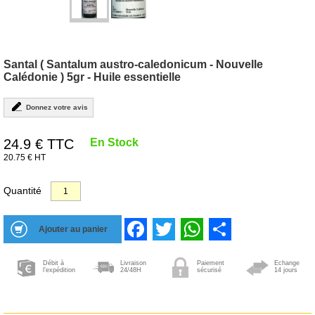
Santal ( Santalum austro-caledonicum - Nouvelle
Calédonie ) 5gr - Huile essentielle
Donnez votre avis
24.9
€ TTC
En Stock
20.75 € HT
Quantité
Facebook
Twitter
WhatsApp
Share
Débit à
Livraison
Paiement
Echange
l'expédition
24/48H
sécurisé
14 jours