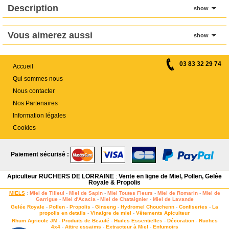
Description
show
Vous aimerez aussi
show
03 83 32 29 74
Accueil
Qui sommes nous
Nous contacter
Nos Partenaires
Information légales
Cookies
Paiement sécurisé :
Apiculteur RUCHERS DE LORRAINE
:
Vente en ligne de Miel, Pollen, Gelée
Royale & Propolis
MIELS
:
Miel de Tilleul
-
Miel de Sapin
-
Miel Toutes Fleurs
-
Miel de Romarin
-
Miel de
Garrigue
-
Miel d'Acacia
-
Miel de Chataignier
-
Miel de Lavande
Gelée Royale
-
Pollen
-
Propolis
-
Ginseng
-
Hydromel Chouchenn
-
Confiseries
-
La
propolis en details
-
Vinaigre de miel
-
Vêtements Apiculteur
Rhum Agricole JM
-
Produits de Beauté
-
Huiles Essentielles
-
Décoration
-
Ruches
4x4
-
Attire essaims
-
Extracteur à Miel
-
Enfumoirs