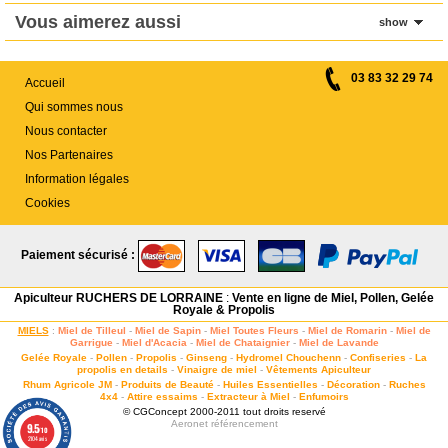
Vous aimerez aussi
show
03 83 32 29 74
Accueil
Qui sommes nous
Nous contacter
Nos Partenaires
Information légales
Cookies
Paiement sécurisé :
Apiculteur RUCHERS DE LORRAINE
:
Vente en ligne de Miel, Pollen, Gelée
Royale & Propolis
MIELS
:
Miel de Tilleul
-
Miel de Sapin
-
Miel Toutes Fleurs
-
Miel de Romarin
-
Miel de
Garrigue
-
Miel d'Acacia
-
Miel de Chataignier
-
Miel de Lavande
Gelée Royale
-
Pollen
-
Propolis
-
Ginseng
-
Hydromel Chouchenn
-
Confiseries
-
La
propolis en details
-
Vinaigre de miel
-
Vêtements Apiculteur
Rhum Agricole JM
-
Produits de Beauté
-
Huiles Essentielles
-
Décoration
-
Ruches
4x4
-
Attire essaims
-
Extracteur à Miel
-
Enfumoirs
© CGConcept 2000-2011 tout droits reservé
Aeronet
référencement
9.5
/10
2104 avis