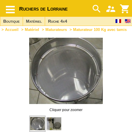
Ruchers de Lorraine
Boutique
Matériel
Ruche 4x4
>
Accueil
>
Matériel
>
Maturateurs
> Maturateur 100 Kg avec tamis
Cliquer pour zoomer