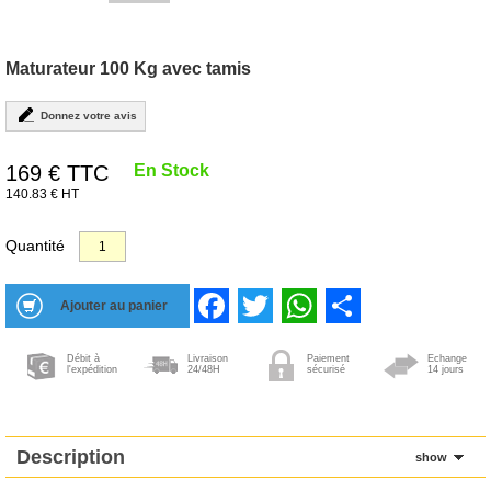
Maturateur 100 Kg avec tamis
Donnez votre avis
169
€ TTC
En Stock
140.83 € HT
Quantité
Facebook
Twitter
WhatsApp
Share
Débit à
Livraison
Paiement
Echange
l'expédition
24/48H
sécurisé
14 jours
Description
show