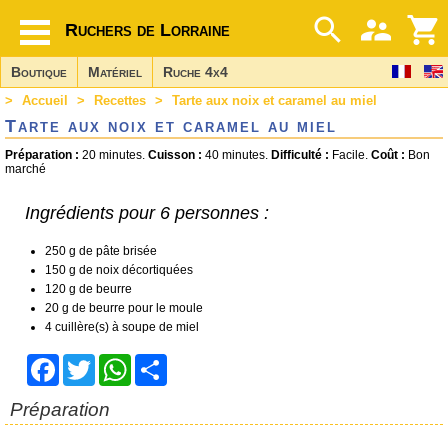
Ruchers de Lorraine
Boutique
Matériel
Ruche 4x4
>
Accueil
>
Recettes
>
Tarte aux noix et caramel au miel
Tarte aux noix et caramel au miel
Préparation :
20 minutes.
Cuisson :
40 minutes.
Difficulté :
Facile.
Coût :
Bon
marché
Ingrédients pour
6 personnes
:
250 g de pâte brisée
150 g de noix décortiquées
120 g de beurre
20 g de beurre pour le moule
4 cuillère(s) à soupe de miel
Facebook
Twitter
WhatsApp
Share
Préparation