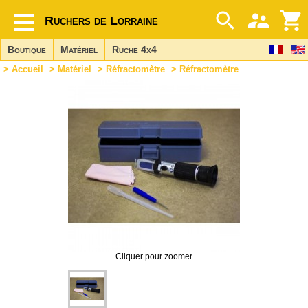
Ruchers de Lorraine
Boutique
Matériel
Ruche 4x4
>
Accueil
>
Matériel
>
Réfractomètre
> Réfractomètre
Cliquer pour zoomer