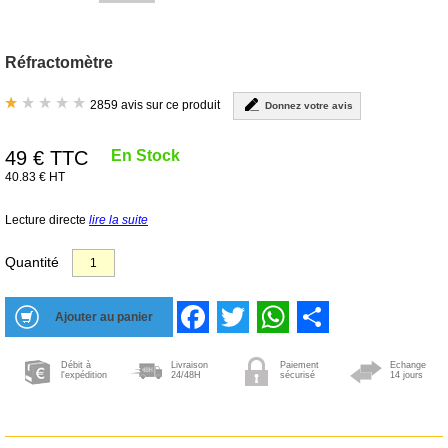
Réfractomètre
2859 avis sur ce produit
Donnez votre avis
49
€ TTC
En Stock
40.83 € HT
Lecture directe
lire la suite
Quantité
Facebook
Twitter
WhatsApp
Share
Débit à
Livraison
Paiement
Echange
l'expédition
24/48H
sécurisé
14 jours