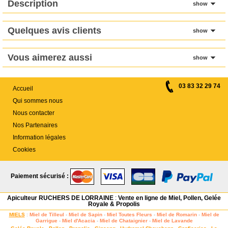
Description
show
Quelques avis clients
show
Vous aimerez aussi
show
03 83 32 29 74
Accueil
Qui sommes nous
Nous contacter
Nos Partenaires
Information légales
Cookies
Paiement sécurisé :
Apiculteur RUCHERS DE LORRAINE
:
Vente en ligne de Miel, Pollen, Gelée
Royale & Propolis
MIELS
:
Miel de Tilleul
-
Miel de Sapin
-
Miel Toutes Fleurs
-
Miel de Romarin
-
Miel de
Garrigue
-
Miel d'Acacia
-
Miel de Chataignier
-
Miel de Lavande