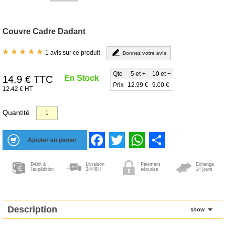
Couvre Cadre Dadant
1 avis sur ce produit
Donnez votre avis
Qte
5 et +
10 et +
14.9
€ TTC
En Stock
Prix
12.99 €
9.00 €
12.42 € HT
Quantité
Facebook
Twitter
WhatsApp
Share
Débit à
Livraison
Paiement
Echange
l'expédition
24/48H
sécurisé
14 jours
Description
show