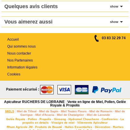
Quelques avis clients
show
Vous aimerez aussi
show
03 83 32 29 74
Accueil
Qui sommes nous
Nous contacter
Nos Partenaires
Information légales
Cookies
Paiement sécurisé :
Apiculteur RUCHERS DE LORRAINE
:
Vente en ligne de Miel, Pollen, Gelée
Royale & Propolis
MIELS
:
Miel de Tilleul
-
Miel de Sapin
-
Miel Toutes Fleurs
-
Miel de Romarin
-
Miel de
Garrigue
-
Miel d'Acacia
-
Miel de Chataignier
-
Miel de Lavande
Gelée Royale
-
Pollen
-
Propolis
-
Ginseng
-
Hydromel Chouchenn
-
Confiseries
-
La
propolis en details
-
Vinaigre de miel
-
Vêtements Apiculteur
Rhum Agricole JM
-
Produits de Beauté
-
Huiles Essentielles
-
Décoration
-
Ruches