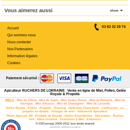
Vous aimerez aussi
show
03 83 32 29 74
Accueil
Qui sommes nous
Nous contacter
Nos Partenaires
Information légales
Cookies
Paiement sécurisé :
Apiculteur RUCHERS DE LORRAINE
:
Vente en ligne de Miel, Pollen, Gelée
Royale & Propolis
MIELS
:
Miel de Tilleul
-
Miel de Sapin
-
Miel Toutes Fleurs
-
Miel de Romarin
-
Miel de
Garrigue
-
Miel d'Acacia
-
Miel de Chataignier
-
Miel de Lavande
Gelée Royale
-
Pollen
-
Propolis
-
Ginseng
-
Hydromel Chouchenn
-
Confiseries
-
La
propolis en details
-
Vinaigre de miel
-
Vêtements Apiculteur
Rhum Agricole JM
-
Produits de Beauté
-
Huiles Essentielles
-
Décoration
-
Ruches
4x4
-
Attire essaims
-
Extracteur à Miel
-
Enfumoirs
© CGConcept 2000-2011 tout droits reservé
Aeronet
référencement
9.5
/10