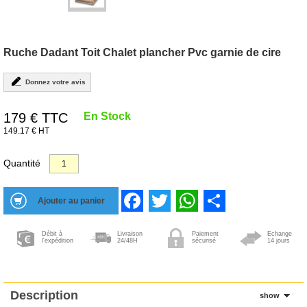
Ruche Dadant Toit Chalet plancher Pvc garnie de cire
Donnez votre avis
179
€ TTC
En Stock
149.17 € HT
Quantité
Facebook
Twitter
WhatsApp
Share
Débit à
Livraison
Paiement
Echange
l'expédition
24/48H
sécurisé
14 jours
Description
show