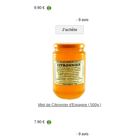
9.90
€
- 9 avis
J'achète
Miel de Citronnier d'Espagne ( 500g )
7.90
€
- 9 avis