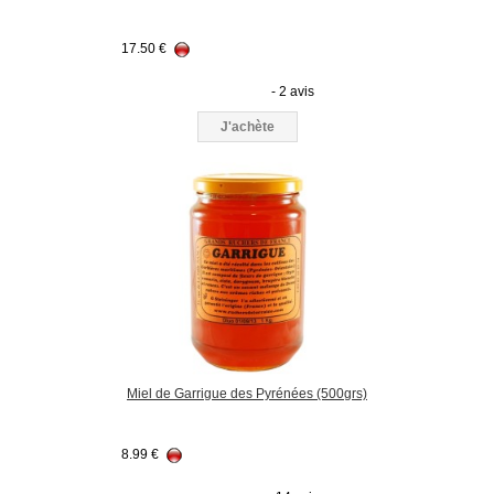
17.50
€
- 2 avis
J'achète
Miel de Garrigue des Pyrénées (500grs)
8.99
€