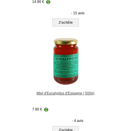
14.90
€
- 15 avis
J'achète
Miel d'Eucalyptus d'Espagne ( 500g)
7.90
€
- 4 avis
J'achète