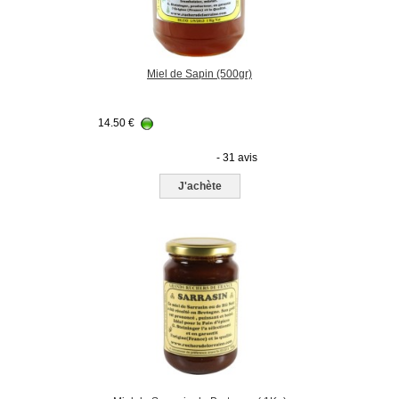
Miel de Sapin (500gr)
14.50
€
- 31 avis
J'achète