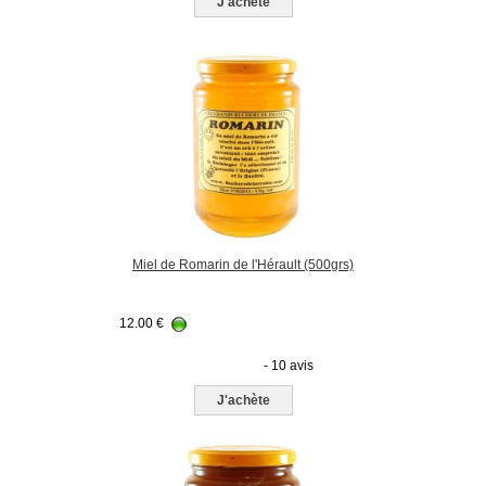
J'achète
Miel de Romarin de l'Hérault (500grs)
12.00
€
- 10 avis
J'achète