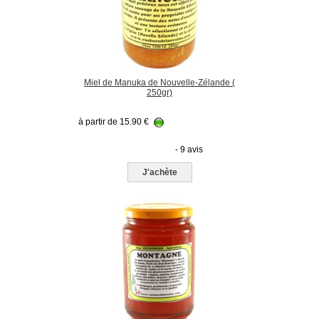
Miel de Manuka de Nouvelle-Zélande (
250gr)
à partir de
15.90
€
- 9 avis
J'achète